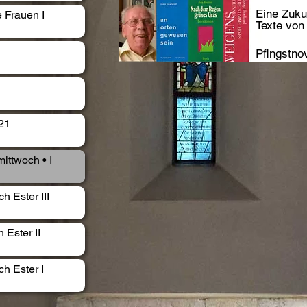
Eine Zuku
 Frauen I
Texte von
Pfingstno
21
ittwoch • I
h Ester III
 Ester II
h Ester I