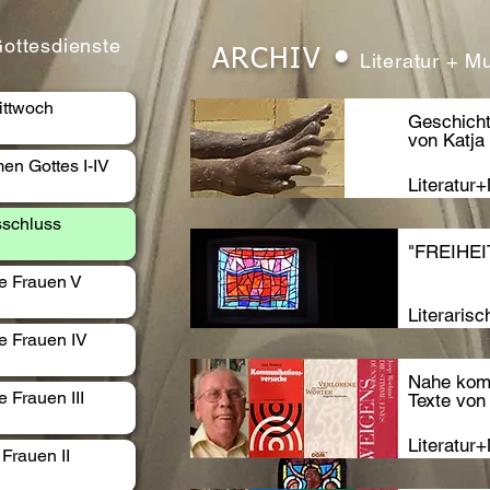
Gottesdienste
•
ARCHIV
Literatur + M
ittwoch
Geschicht
von Katj
en Gottes I-IV
Literatu
sschluss
"FREIHEI
ge Frauen V
Literaris
e Frauen IV
Nahe ko
 Frauen III
Texte von
Literatu
 Frauen II