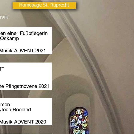
Homepage St. Ruprecht
usik
en einer Fußpflegerin
a Oskamp
r+Musik ADVENT
2021
T"
che Pfingstnovene 2021
mmen
 Joop Roeland
r+Musik ADVENT
2020