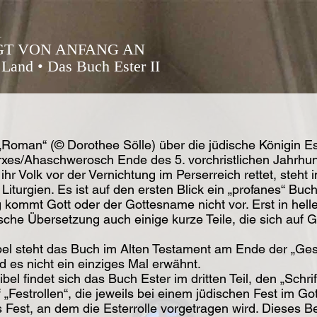
1
GT VON ANFANG AN
Land • Das Buch Ester II
„Roman“ (© Dorothee Sölle) über die jüdische Königin Est
xes/Ahaschwerosch Ende des 5. vorchristlichen Jahrhund
ihr Volk vor der Vernichtung im Perserreich rettet, steht 
Liturgien. Es ist auf den ersten Blick ein „profanes“ Buch
kommt Gott oder der Gottesname nicht vor. Erst in hellen
sche Übersetzung auch einige kurze Teile, die sich auf G
Bibel steht das Buch im Alten Testament am Ende der „Ge
 es nicht ein einziges Mal erwähnt.
bel findet sich das Buch Ester im dritten Teil, den „Schri
 „Festrollen“, die jeweils bei einem jüdischen Fest im Go
 Fest, an dem die Esterrolle vorgetragen wird. Dieses B