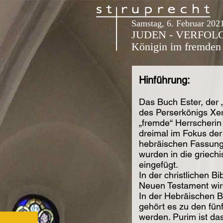
Samstag, 6. Februar 202
JUDEN - VERFOL
Königin im fremden 
Hinführung:
Das Buch Ester, der 
des Perserkönigs Xer
„fremde“ Herrscherin 
dreimal im Fokus der 
hebräischen Fassung 
wurden in die griechi
eingefügt.
In der christlichen 
Neuen Testament wird
In der Hebräischen Bi
gehört es zu den fünf
werden. Purim ist das