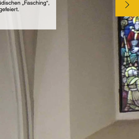
üdischen „Fasching“,
efeiert.