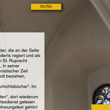
Archiv
er, die an der Seite
erts regiert und als
in St. Ruprecht
, in seiner
istischer Zeit
ott beziehen,
schichtsbücher“. Im
ften“, dort wiederum
ttesdienst gelesen
efreiungsfest gehört