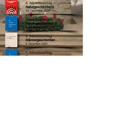
3. Adventsonntag
Naturgeschichte(n)
13. Dezember 2020​
Maria Empfängnis
Frauengeschichten 2
8. Dezember 2020
2. Adventsonntag
Männergeschichten
6. Dezember 2020
1. Adventsonntag
Frauengeschichten 1
29. November 2020
Joop Roeland