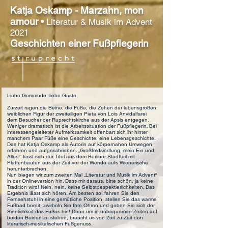
Katja Oskamp - Marzahn, mon
amour
•
Literatur & Musik im Advent
2021
Geschichten einer Fußpflegerin
Liebe Gemeinde, liebe Gäste,
Zurzeit ragen die Beine, die Füße, die Zehen der lebensgroßen
weiblichen Figur der zweiteiligen Pieta von Lois Anvidalfarei
dem Besucher der Ruprechtskirche aus der Apsis entgegen.
Weniger dramatisch ist die Arbeitssituation der Fußpflegerin. Bei
interessengeleiteter Aufmerksamkeit offenbart sich ihr hinter
manchem Paar Füße eine Geschichte, eine Lebensgeschichte.
Das hat Katja Oskamp als Autorin auf körpernahen Umwegen
erfahren und aufgeschrieben. „Großfeldsiedlung, mein Ein und
Alles!“ lässt sich der Titel aus dem Berliner Stadtteil mit
Plattenbauten aus der Zeit vor der Wende aufs Wienerische
herunterbrechen.
Nun biegen wir zum zweiten Mal „Literatur und Musik im Advent“
in der Onlineversion hin. Dass mir daraus, bitte schön, ja keine
Tradition wird! Nein, nein, keine Selbstdespektierlichkeiten. Das
Ergebnis lässt sich hören. Am besten so: fahren Sie den
Fernsehstuhl in eine gemütliche Position, stellen Sie das warme
Fußbad bereit, zwirbeln Sie Ihre Ohren und geben Sie sich der
Sinnlichkeit des Fußes hin! Denn um in unbequemen Zeiten auf
beiden Beinen zu stehen, braucht es von Zeit zu Zeit den
literarisch-musikalischen Fußgenuss.