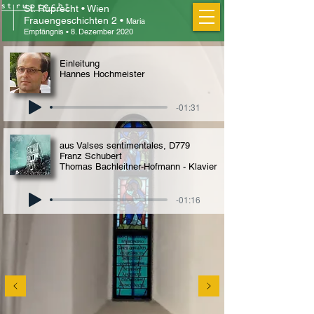
St. Ruprecht • Wien
Frauengeschichten
2 •
Maria
Empfängnis • 8. Dezember 2020
Einleitung
Hannes Hochmeister
-01:31
aus Valses sentimentales, D779
Franz Schubert
Thomas Bachleitner-Hofmann - Klavier
-01:16