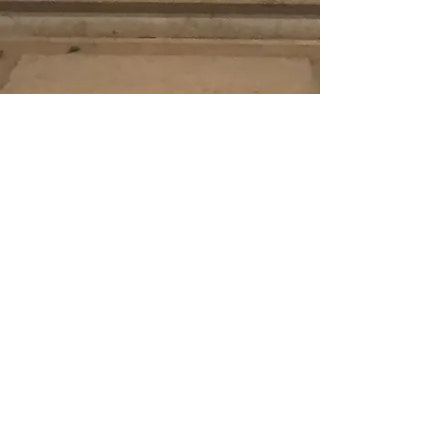
Startseite
© 2021 • Ruprechtskirche 1010
Wien •
zur Karte
•
Impressum
•
Datenschutzerklärung