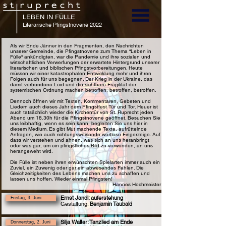
LEBEN IN FÜLLE
Literarische Pfingstnovene 2022
Als wir Ende Jänner in den Fragmenten, den Nachrichten
unserer Gemeinde, die Pfingstnovene zum Thema “Leben in
Fülle“ ankündigten, war die Pandemie und ihre sozialen und
wirtschaftlichen Verwerfungen der erwartete Hintergrund unserer
literarischen und biblischen Pfingstvorbereitungen. Heute
müssen wir einer katastrophalen Entwicklung mehr und ihren
Folgen auch für uns begegnen. Der Krieg in der Ukraine, das
damit verbundene Leid und die sichtbare Fragilität der
systemischen Ordnung machen betroffen, betroffen, betroffen.
Dennoch öffnen wir mit Texten, Kommentaren, Gebeten und
Liedern auch dieses Jahr dem Pfingstfest Tür und Tor. Heuer ist
auch tatsächlich wieder die Kirchentür von St. Ruprecht jeden
Abend um 18.30h für die Pfingstnovene geöffnet. Besuchen Sie
uns leibhaftig, wenn es sein kann, begleiten Sie uns hier in
diesem Medium. Es gibt Mut machende Texte, aufrüttelnde
Anfragen, wie auch richtungsweisende wortlose Fingerzeige. Auf
dass wir verstehen und ahnen, was sich an uns heranbringt
oder was gar, um ein pfingstliches Bild zu verwenden, an uns
herangeweht wird.
Die Fülle ist neben ihren erwünschten Spielarten immer auch ein
Zuviel, ein Zuwenig oder gar ein abwesendes Fehlen. Die
Gleichzeitigkeiten des Lebens machen uns zu schaffen und
lassen uns hoffen. Wieder einmal Pfingsten!
Hannes Hochmeister
Ernst Jandl: auferstehung
Freitag, 3. Juni
Gestaltung:
Benjamin Taubald
Silja Walter: Tanzlied am Ende
Donnerstag, 2. Juni