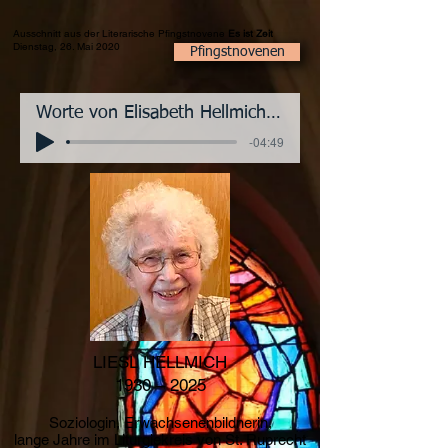
Ausschnitt aus der Literarische Pfingstnovene
Es ist Zeit
Dienstag, 26. Mai 2020
Pfingstnovenen
Worte von Elisabeth Hellmich zu "Es ist Zeit" von Joop Roeland
-04:49
LIESL HELLMICH
1930 – 2025
Soziologin, Erwachsenenbildnerin,
lange Jahre im Liturgiekreis von St. Ruprecht