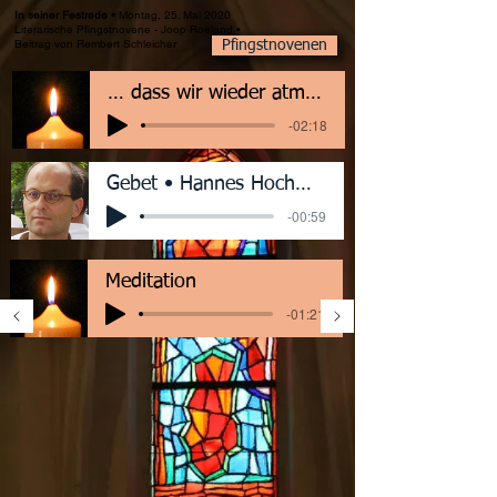
•
In seiner Festrede
Montag, 25. Mai 2020
Literarische Pfingstnovene - Joop Roeland •
Beitrag von Rembert Schleicher
Pfingstnovenen
… dass wir wieder atmen …
-02:18
Gebet • Hannes Hochmeister
-00:59
Meditation
-01:21